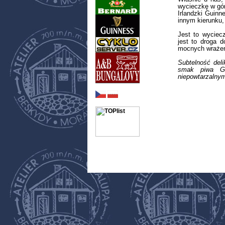
wycieczkę w gór
Irlandzki Guin
innym kierunku,
Jest to wyciecz
jest to droga d
mocnych wrażeń,
Subtelność deli
smak piwa G
niepowtarzalny