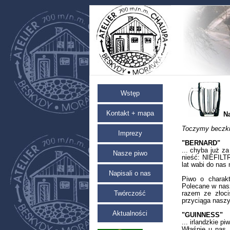
Wstęp
Kontakt + mapa
N
Toczymy beczki
Imprezy
"BERNARD"
... chyba już z
Nasze piwo
nieść: NIEFIL
lat wabi do nas
Napisali o nas
Piwo o charak
Polecane w nasz
Twórczość
razem ze złoci
przyciąga naszy
Aktualności
"GUINNESS"
... irlandzkie p
Właśnie u nas,